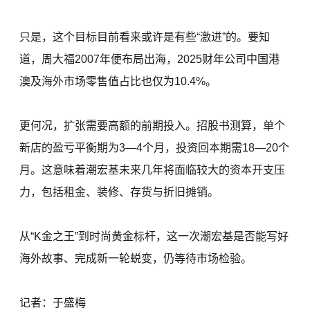
只是，这个目标目前看来或许是有些“激进”的。要知
道，周大福2007年便布局出海，2025财年公司中国港
澳及海外市场零售值占比也仅为10.4%。
更何况，扩张需要高额的前期投入。招股书测算，单个
新店的盈亏平衡期为3—4个月，投资回本期需18—20个
月。这意味着潮宏基未来几年将面临较大的资本开支压
力，包括租金、装修、存货与折旧摊销。
从“K金之王”到时尚黄金标杆，这一次潮宏基是否能写好
海外故事、完成新一轮蜕变，仍等待市场检验。
记者：于盛梅