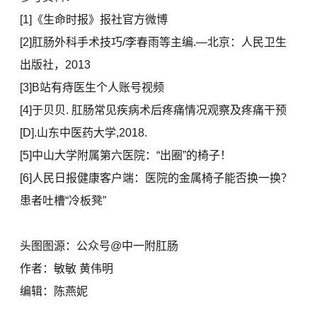
[1]《生命时报》报社官方微博
[2]肛肠外科手术技巧/李春雨等主编.—北京：人民卫生
出版社，2013
[3]B站有痔医生个人账号视频
[4]于贝贝. 肛肠常见疾病术后疼痛情况观察及疼痛干预
[D].山东中医药大学,2018.
[5]中山大学附属第六医院：“出圈”的椅子！
[6]人民日报健康客户端：医院的金属椅子能否换一换？
患者吐槽“冷板凳”
头图图源：公众号@中一附肛肠
作者：敏敏 黄伟明
编辑：陈燕妮